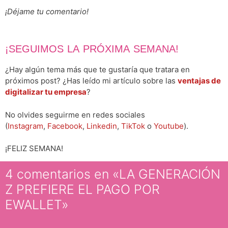
¡Déjame tu comentario!
¡SEGUIMOS LA PRÓXIMA SEMANA!
¿Hay algún tema más que te gustaría que tratara en
próximos post? ¿Has leído mi artículo sobre las
ventajas de
digitalizar tu empresa
?
No olvides seguirme en redes sociales
(
Instagram
,
Facebook
,
Linkedin
,
TikTok
o
Youtube
).
¡FELIZ SEMANA!
4 comentarios en «LA GENERACIÓN
Z PREFIERE EL PAGO POR
EWALLET»