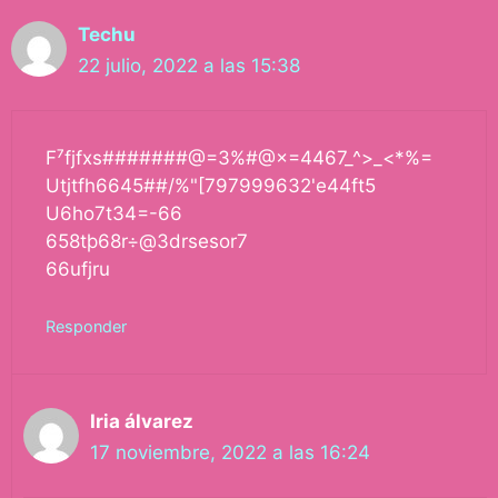
Techu
22 julio, 2022 a las 15:38
F⁷fjfxs#######@=3%#@×=4467_^>_<*%=
Utjtfh6645##/%"[797999632'e44ft5
U6ho7t34=-66
658tþ68r÷@3drsesor7
66ufjru
Responder
Iria álvarez
17 noviembre, 2022 a las 16:24