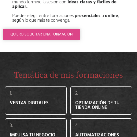
mundo termine la sesión con
ideas claras y fáciles de
aplicar.
Puedes elegir entre formaciones
presenciales
u
online
,
según lo que más te convenga.
QUIERO SOLICITAR UNA FORMACIÓN
Temática de mis formaciones
1.
2.
VENTAS DIGITALES
OPTIMIZACIÓN DE TU
TIENDA ONLINE
3.
4.
IMPULSA TU NEGOCIO
AUTOMATIZACIONES