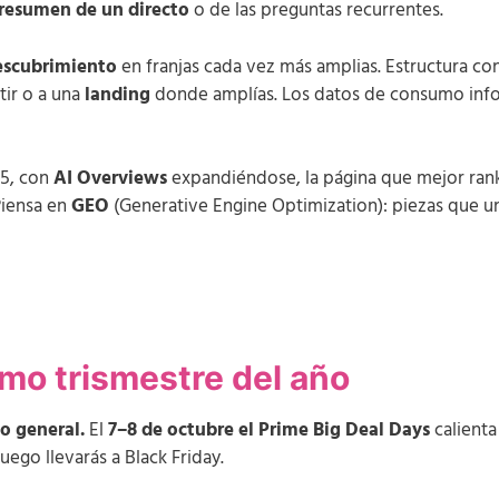
resumen de un directo
o de las preguntas recurrentes.
escubrimiento
en franjas cada vez más amplias. Estructura con
ir o a una
landing
donde amplías. Los datos de consumo infor
25, con
AI Overviews
expandiéndose, la página que mejor ran
Piensa en
GEO
(Generative Engine Optimization): piezas que 
imo trismestre del año
o general.
El
7–8 de octubre el Prime Big Deal Days
calienta 
ego llevarás a Black Friday.