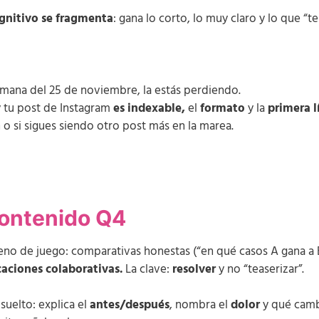
gnitivo se fragmenta
: gana lo corto, lo muy claro y lo que “te
emana del 25 de noviembre, la estás perdiendo.
 tu post de Instagram
es indexable,
el
formato
y la
primera l
n o si sigues siendo otro post más en la marea.
 contenido Q4
eno de juego: comparativas honestas (“en qué casos A gana a B”
caciones colaborativas.
La clave:
resolver
y no “teaserizar”.
suelto: explica el
antes/después
, nombra el
dolor
y qué cambi