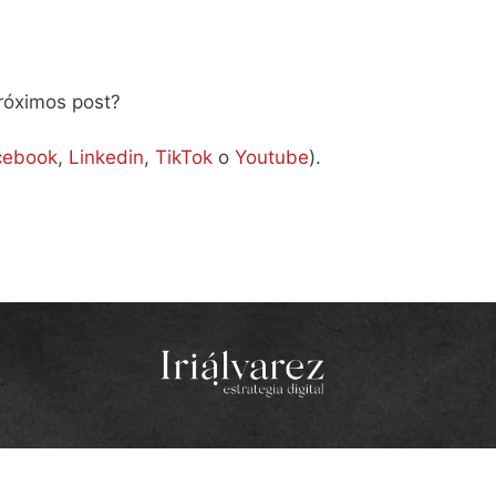
róximos post?
cebook
,
Linkedin
,
TikTok
o
Youtube
).