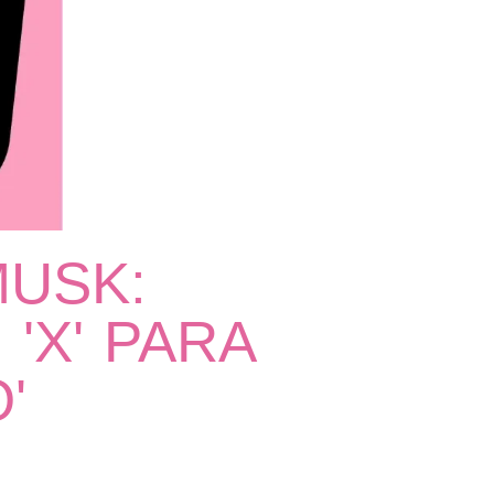
MUSK:
'X' PARA
'