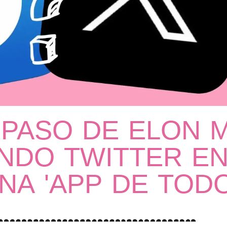
 PASO DE ELON 
DO TWITTER EN 
NA 'APP DE TODO