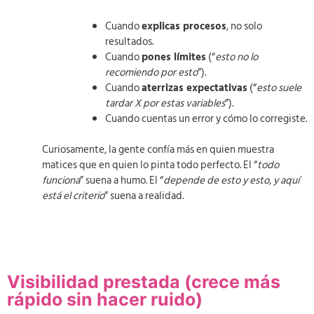
Cuando
explicas procesos
, no solo
resultados.
Cuando
pones límites
(“
esto no lo
recomiendo por esto
”).
Cuando
aterrizas expectativas
(“
esto suele
tardar X por estas variables
”).
Cuando cuentas un error y cómo lo corregiste.
Curiosamente, la gente confía más en quien muestra
matices que en quien lo pinta todo perfecto. El “
todo
funciona
” suena a humo. El “
depende de esto y esto, y aquí
está el criterio
” suena a realidad.
Visibilidad prestada (crece más
rápido sin hacer ruido)