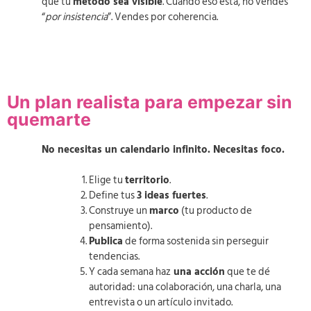
que tu
método sea visible
. Cuando eso está, no vendes
“
por insistencia
”. Vendes por coherencia.
Un plan realista para empezar sin
quemarte
No necesitas un calendario infinito. Necesitas foco.
Elige tu
territorio
.
Define tus
3 ideas fuertes
.
Construye un
marco
(tu producto de
pensamiento).
Publica
de forma sostenida sin perseguir
tendencias.
Y cada semana haz
una acción
que te dé
autoridad: una colaboración, una charla, una
entrevista o un artículo invitado.