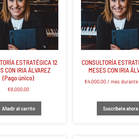
TORÍA ESTRATÉGICA 12
CONSULTORÍA ESTRATÉ
S CON IRIA ÁLVAREZ
MESES CON IRIA ÁL
(Pago único)
€
4,000.00
/ mes durante
€
8,000.00
Añadir al carrito
Suscríbete ahora