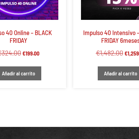
so 40 Online – BLACK
Impulso 40 Intensivo
FRIDAY
FRIDAY 6mese
€
324.00
€
1,482.00
€
199.00
€
1,259
Añadir al carrito
Añadir al carrito