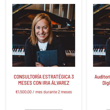
CONSULTORÍA ESTRATÉGICA 3
Auditor
MESES CON IRIA ÁLVAREZ
Digi
€
1,500.00
/ mes durante 2 meses