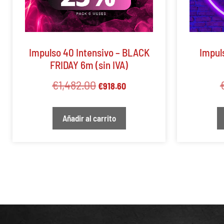
Impulso 40 Intensivo – BLACK
Impul
FRIDAY 6m (sin IVA)
€
1,482.00
€
918.60
Añadir al carrito