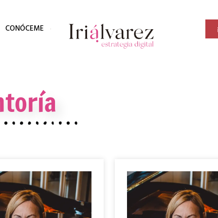
CONÓCEME
toría