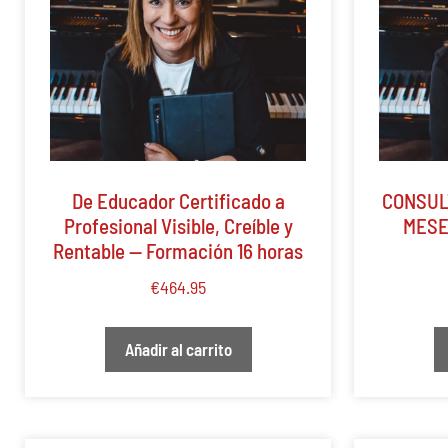
De Educador Certificado a
CONSUL
Profesional Visible, Creíble y
MESE
Rentable — Formación 16 horas
€
464.95
Añadir al carrito