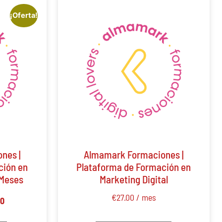
¡Oferta!
nes |
Almamark Formaciones |
ción en
Plataforma de Formación en
 Meses
Marketing Digital
€
27.00
/ mes
00