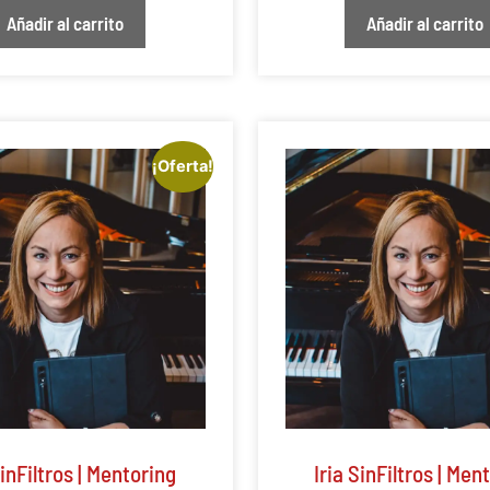
Añadir al carrito
Añadir al carrito
¡Oferta!
SinFiltros | Mentoring
Iria SinFiltros | Men