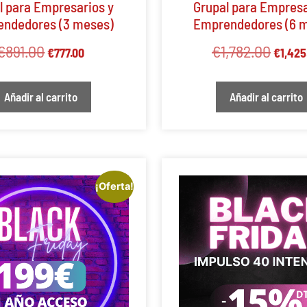
l para Empresarios y
Grupal para Empresa
ndedores (3 meses)
Emprendedores (6 
€
891.00
€
1,782.00
€
777.00
€
1,425
Añadir al carrito
Añadir al carrito
¡Oferta!