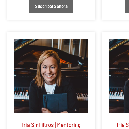
Suscríbete ahora
Iria SinFiltros | Mentoring
Iria 