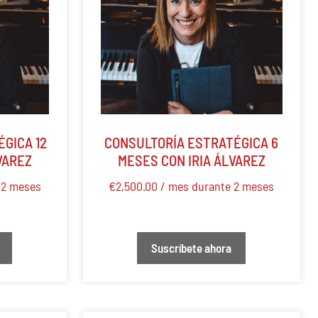
GICA 12
CONSULTORÍA ESTRATÉGICA 6
VAREZ
MESES CON IRIA ÁLVAREZ
 2 meses
€
2,500.00
/ mes durante 2 meses
Suscríbete ahora