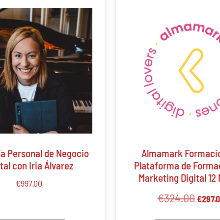
ía Personal de Negocio
Almamark Formacio
tal con Iria Álvarez
Plataforma de Forma
Marketing Digital 12
€
997.00
€
324.00
€
297.