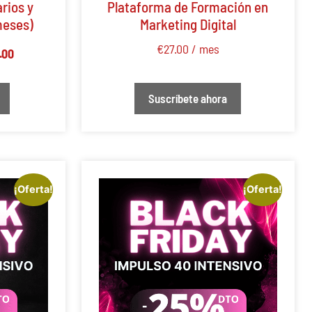
rios y
Plataforma de Formación en
meses)
Marketing Digital
€
27.00
/ mes
.00
Suscríbete ahora
¡Oferta!
¡Oferta!