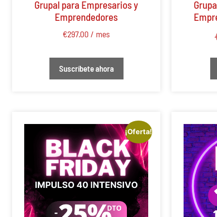
Grupal para Empresarios y
Grupa
Emprendedores
Empre
€
297.00
/ mes
Suscríbete ahora
¡Oferta!