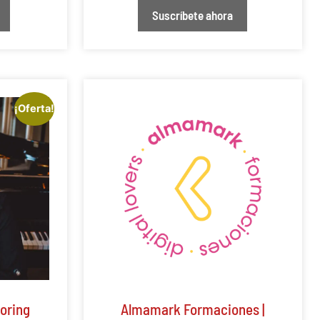
Suscríbete ahora
¡Oferta!
toring
Almamark Formaciones |