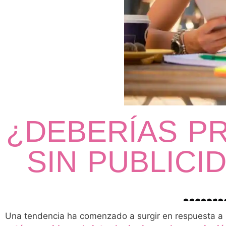
¿DEBERÍAS P
SIN PUBLICI
Una tendencia ha comenzado a surgir en respuesta a l